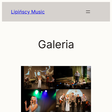
Przejdź
Lipińscy Music
do
treści
Galeria