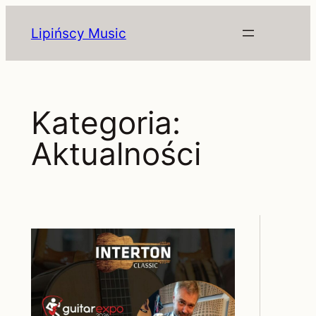
Przejdź
Lipińscy Music
do
treści
Kategoria:
Aktualności